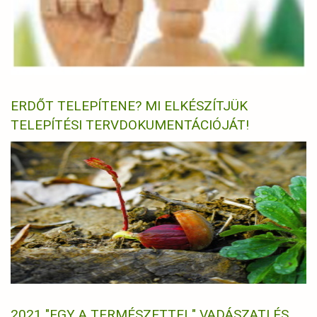
ERDŐT TELEPÍTENE? MI ELKÉSZÍTJÜK
TELEPÍTÉSI TERVDOKUMENTÁCIÓJÁT!
2021 "EGY A TERMÉSZETTEL" VADÁSZATI ÉS