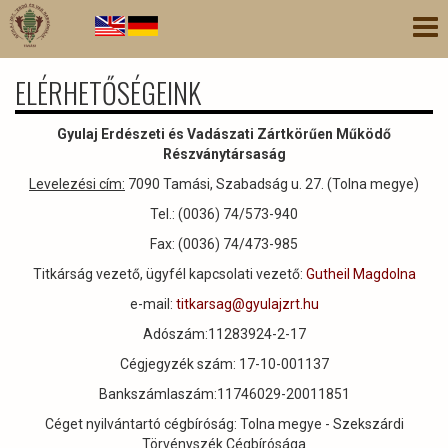
Ugrás
Nav
a
átk
tartalomra
ELÉRHETŐSÉGEINK
Gyulaj Erdészeti és Vadászati Zártkörűen Működő
Részványtársaság
Levelezési cím:
7090 Tamási, Szabadság u. 27. (Tolna megye)
Tel.: (0036) 74/573-940
Fax: (0036) 74/473-985
Titkárság vezető, ügyfél kapcsolati vezető:
Gutheil Magdolna
e-mail:
titkarsag@gyulajzrt.hu
Adószám:11283924-2-17
Cégjegyzék szám: 17-10-001137
Bankszámlaszám:11746029-20011851
Céget nyilvántartó cégbíróság: Tolna megye - Szekszárdi
Törvényszék Cégbírósága